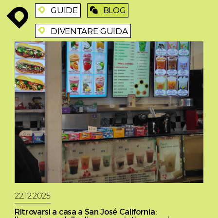
GUIDE
BLOG
enroute
enroute
blog
DIVENTARE GUIDA
enroute
22.12.2025
Ritrovarsi a casa a San José California: