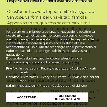
l’esperienza della diaspora asiatica americana
Quest’anno ho avuto l’opportunità di viaggiare a
San José, California, per una visita di famiglia.
Appena atterrata, qualcosa ha catturato la mia
attenzione: un volantino ufficiale dell’aeroporto
Per garantire la migliore esperienza di navigazione possibile su
scritto sia in inglese che in vietnamita. Sapevo
questo sito internet, utilizziamo tecnologie come i cookie per
memorizzare e/o accedere alle informazioni dei dispositivi. Se
dell’esistenza di una comunità asiatica significativa
continuate a navigare su questo sito allo stato attuale,
in California, ma non immaginavo che una lingua
acconsentite all'uso di queste tecnologie che ci permettono di
elaborare dati di carattere generale in merito alla vostra
asiatica, in questo caso il vietnamita, fosse così
navigazione.
diffusa da comparire quasi come lingua
È possibile disabilitare l'uso dei cookie selezionando le
impostazioni appropriate sul browser in uso:
ufficiale nello spazio pubblico della città.
Firefox:
Impostazioni > Privacy e sicurezza > Cookie e Alti dati
La presenza asiatica in California e a San José
dei siti
In effetti, la California ospita la più grande
Chrome:
Preferenze > Privacy e sicurezza > Cookie e dati dei siti
popolazione asiatica degli Stati Uniti, pari al 18,4%
web
Safari:
Impostazioni > Privacy > Cookie e dati di siti web
degli abitanti. San José si distingue
particolarmente: circa il 38,58% della popolazione è
ULTERIORI
asiatica, di cui quasi il 10% vietnamita, superando
ACCETTARE
INFORMAZIONI
numericamente la popolazione bianca, oggi