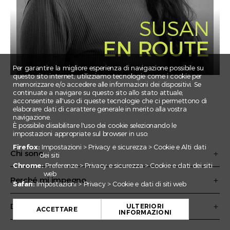
CLAIRE
SUSAN
CORNELIA
EBNOMER
EN ROUTE
ELSA
EMILE
Per garantire la migliore esperienza di navigazione possibile su
questo sito internet, utilizziamo tecnologie come i cookie per
ESMA
memorizzare e/o accedere alle informazioni dei dispositivi. Se
continuate a navigare su questo sito allo stato attuale,
FEDERICO
acconsentite all'uso di queste tecnologie che ci permettono di
elaborare dati di carattere generale in merito alla vostra
FLORIAN
navigazione.
È possibile disabilitare l'uso dei cookie selezionando le
GADA
impostazioni appropriate sul browser in uso:
IRINA
Firefox:
Impostazioni > Privacy e sicurezza > Cookie e Alti dati
Chi sono
dei siti
JAN EMANUEL
Chrome:
Preferenze > Privacy e sicurezza > Cookie e dati dei siti
web
JULIAN
Perché mi impegno
Safari:
Impostazioni > Privacy > Cookie e dati di siti web
JULIEN
Dove sono attiva
JULIETTE
ULTERIORI
ACCETTARE
INFORMAZIONI
KARIM