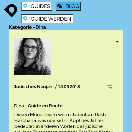
GUIDES
BLOG
enroute
enroute
blog
GUIDE WERDEN
enroute
Kategorie – Dina
+
Jüdisches Neujahr / 15.09.2018

Dina - Guide en Route
Diesen Monat feiern wir im Judentum Rosh
Haschana, was übersetzt „Kopf des Jahres“
bedeutet; in anderen Worten das jüdische