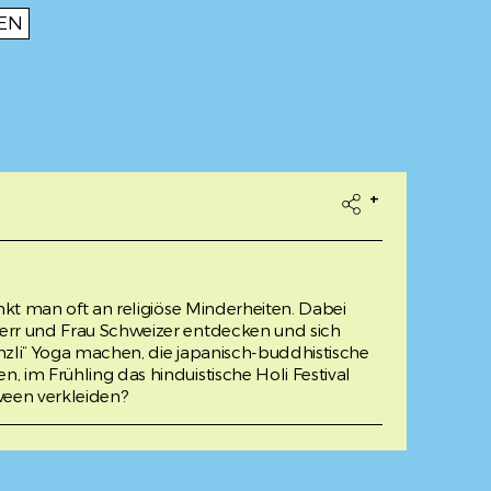
EN
+

enkt man oft an religiöse Minderheiten. Dabei
err und Frau Schweizer entdecken und sich
nzli“ Yoga machen, die japanisch-buddhistische
, im Frühling das hinduistische Holi Festival
ween verkleiden?