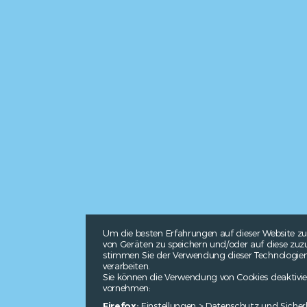
Um die besten Erfahrungen auf dieser Website zu
von Geräten zu speichern und/oder auf diese zuzu
stimmen Sie der Verwendung dieser Technologien z
verarbeiten.
Sie können die Verwendung von Cookies deaktivie
vornehmen:
Firefox:
Einstellungen > Datenschutz und Sicher