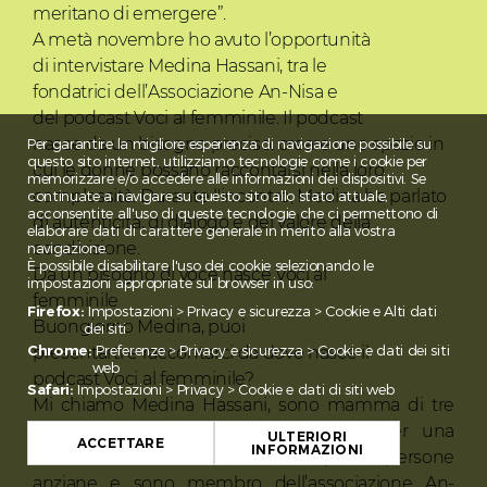
meritano di emergere”.
A metà novembre ho avuto l’opportunità
di intervistare Medina Hassani, tra le
fondatrici dell’Associazione An-Nisa e
del podcast Voci al femminile. Il podcast
nasce da un bisogno preciso: creare uno spazio in
Per garantire la migliore esperienza di navigazione possibile su
questo sito internet, utilizziamo tecnologie come i cookie per
cui le donne possano raccontarsi nella loro
memorizzare e/o accedere alle informazioni dei dispositivi. Se
complessità. Durante l'incontro, Medina ha parlato
continuate a navigare su questo sito allo stato attuale,
acconsentite all'uso di queste tecnologie che ci permettono di
di autenticità, di dialogo e del valore della
elaborare dati di carattere generale in merito alla vostra
condivisione.
navigazione.
È possibile disabilitare l'uso dei cookie selezionando le
Da un bisogno di voce nasce Voci al
impostazioni appropriate sul browser in uso:
femminile
Firefox:
Impostazioni > Privacy e sicurezza > Cookie e Alti dati
Buongiorno Medina, puoi
dei siti
Chrome:
Preferenze > Privacy e sicurezza > Cookie e dati dei siti
presentarti e raccontarci da dove nasce il
web
podcast Voci al femminile?
Safari:
Impostazioni > Privacy > Cookie e dati di siti web
Mi chiamo Medina Hassani, sono mamma di tre
bambini e assistente sociale. Lavoro per una
ULTERIORI
ACCETTARE
INFORMAZIONI
fondazione ticinese che si occupa di persone
anziane e sono membro dell’associazione An-