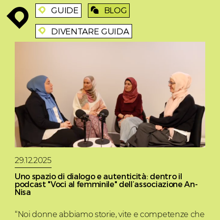
GUIDE
BLOG
enroute
enroute
blog
DIVENTARE GUIDA
enroute
29.12.2025
Uno spazio di dialogo e autenticità: dentro il
podcast "Voci al femminile" dell’associazione An-
Nisa
“Noi donne abbiamo storie, vite e competenze che