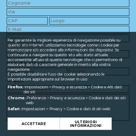
Per garantire la migliore esperienza di navigazione possibile su
Data desiderata
questo sito internet, utilizziamo tecnologie come i cookie per
memorizzare e/o accedere alle informazioni dei dispositivi. Se
continuate a navigare su questo sito allo stato attuale,
acconsentite all'uso di queste tecnologie che ci permettono di
Data di sostituzione
elaborare dati di carattere generale in merito alla vostra
navigazione.
È possibile disabilitare l'uso dei cookie selezionando le
impostazioni appropriate sul browser in uso:
Gruppo
Firefox:
Impostazioni > Privacy e sicurezza > Cookie e Alti dati
dei siti
Chrome:
Preferenze > Privacy e sicurezza > Cookie e dati dei siti
web
Safari:
Impostazioni > Privacy > Cookie e dati di siti web
ULTERIORI
ACCETTARE
INFORMAZIONI
Fragen?
contact@enroute.ch