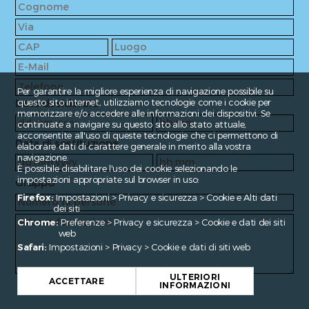
Per garantire la migliore esperienza di navigazione possibile su
Data desiderata
questo sito internet, utilizziamo tecnologie come i cookie per
memorizzare e/o accedere alle informazioni dei dispositivi. Se
continuate a navigare su questo sito allo stato attuale,
acconsentite all'uso di queste tecnologie che ci permettono di
Data di sostituzione
elaborare dati di carattere generale in merito alla vostra
navigazione.
È possibile disabilitare l'uso dei cookie selezionando le
impostazioni appropriate sul browser in uso:
Gruppo
Firefox:
Impostazioni > Privacy e sicurezza > Cookie e Alti dati
dei siti
Chrome:
Preferenze > Privacy e sicurezza > Cookie e dati dei siti
web
Safari:
Impostazioni > Privacy > Cookie e dati di siti web
ULTERIORI
ACCETTARE
INFORMAZIONI
Fragen?
contact@enroute.ch