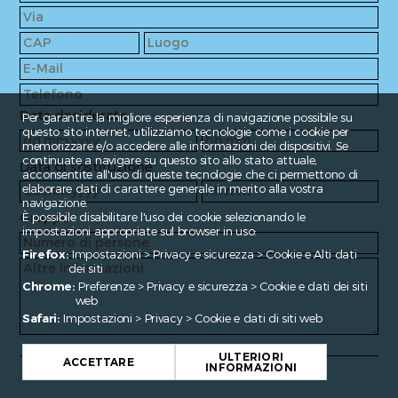
Data desiderata
Per garantire la migliore esperienza di navigazione possibile su
questo sito internet, utilizziamo tecnologie come i cookie per
memorizzare e/o accedere alle informazioni dei dispositivi. Se
continuate a navigare su questo sito allo stato attuale,
Data di sostituzione
acconsentite all'uso di queste tecnologie che ci permettono di
elaborare dati di carattere generale in merito alla vostra
navigazione.
Gruppo
È possibile disabilitare l'uso dei cookie selezionando le
impostazioni appropriate sul browser in uso:
Firefox:
Impostazioni > Privacy e sicurezza > Cookie e Alti dati
dei siti
Chrome:
Preferenze > Privacy e sicurezza > Cookie e dati dei siti
web
Safari:
Impostazioni > Privacy > Cookie e dati di siti web
ULTERIORI
ACCETTARE
INFORMAZIONI
Fragen?
contact@enroute.ch
INVIARE LA DOMANDA >