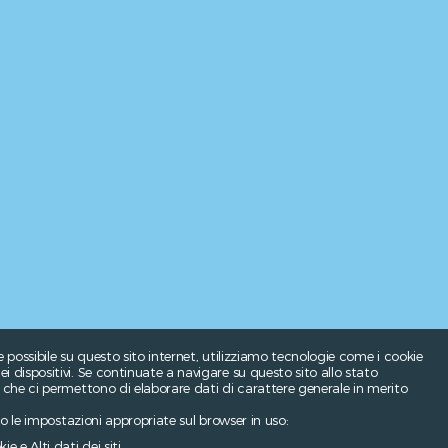
e possibile su questo sito internet, utilizziamo tecnologie come i cookie
 dispositivi. Se continuate a navigare su questo sito allo stato
e che ci permettono di elaborare dati di carattere generale in merito
ndo le impostazioni appropriate sul browser in uso:
e e Alti dati dei siti