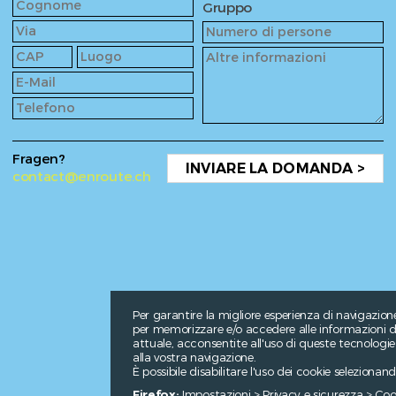
Gruppo
Fragen?
INVIARE LA DOMANDA >
contact@enroute.ch
Per garantire la migliore esperienza di navigazion
per memorizzare e/o accedere alle informazioni dei
attuale, acconsentite all'uso di queste tecnologi
alla vostra navigazione.
È possibile disabilitare l'uso dei cookie seleziona
Firefox:
Impostazioni > Privacy e sicurezza > Cooki