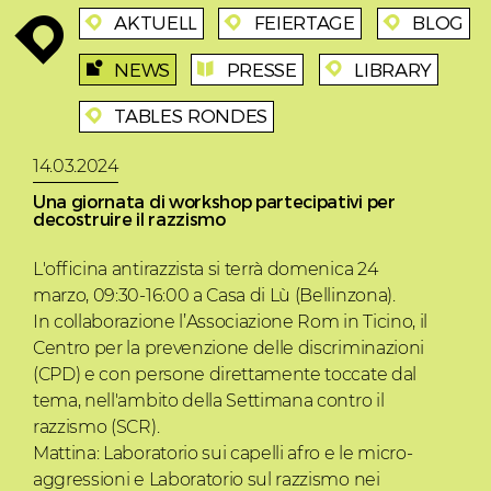
AKTUELL
FEIERTAGE
BLOG
enroute
enroute
enroute
enroute
NEWS
PRESSE
LIBRARY
aktuell
presse
enroute
TABLES RONDES
enroute
14.03.2024
Una giornata di workshop partecipativi per
decostruire il razzismo
L'officina antirazzista si terrà domenica 24
marzo, 09:30-16:00 a Casa di Lù (Bellinzona).
In collaborazione l’Associazione Rom in Ticino, il
Centro per la prevenzione delle discriminazioni
(CPD) e con persone direttamente toccate dal
tema, nell'ambito della Settimana contro il
razzismo (SCR).
Mattina: Laboratorio sui capelli afro e le micro-
aggressioni e Laboratorio sul razzismo nei