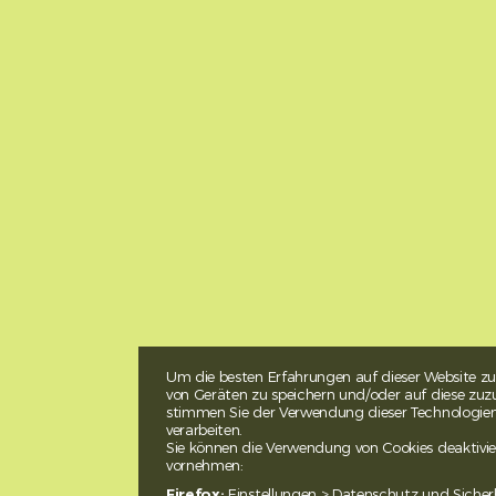
Um die besten Erfahrungen auf dieser Website zu
von Geräten zu speichern und/oder auf diese zuzu
stimmen Sie der Verwendung dieser Technologien z
verarbeiten.
Sie können die Verwendung von Cookies deaktivie
vornehmen:
Firefox:
Einstellungen > Datenschutz und Sicher