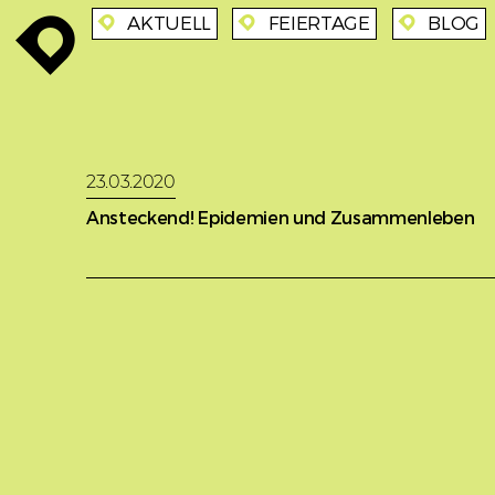
AKTUELL
FEIERTAGE
BLOG
enroute
enroute
enroute
enroute
23.03.2020
Ansteckend! Epidemien und Zusammenleben