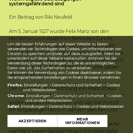
systemgefährdend sind
Ein Beitrag von Riki Neufeld.
Am 5. Januar 1527 wurde Felix Manz von den
kirchlichen und staatlichen Behörden Zürichs
Um die besten Erfahrungen auf dieser Website zu bieten,
hingerichtet. Er wurde an Händen und Füssen
verwenden wir Technologien wie Cookies, um Informationen von
gebunden in die Limmat geworfen und war somit
Geräten zu speichern und/oder auf diese zuzugreifen. Wenn Sie
unverändert auf dieser Website weitersurfen, stimmen Sie der
einer der ersten von über 3000 Täufer:innen, die in
Verwendung dieser Technologien zu, die es uns ermöglichen,
Westeuropa durch staatliche Gewalt ums Leben
Daten wie z.B. das Surfverhalten zu verarbeiten.
Sie können die Verwendung von Cookies deaktivieren, indem Sie
gekommen sind.
die entsprechenden Einstellungen in Ihrem Browser vornehmen:
Firefox:
Einstellungen > Datenschutz und Sicherheit > Cookies
Der Grund für die Hinrichtung von Manz ist aus
und Websitedaten.
heutiger Perspektive kaum nachvollziehbar. Er war
Chrome:
Einstellungen > Datenschutz und Sicherheit > Cookies
und andere Websitedaten.
weder Räuber noch Mörder und war wie Zwingli
Safari:
Einstellungen > Datenschutz > Cookies und Websitedaten.
ein tiefgläubiger Mensch, der den gleichen Gott
fürchtete und mit seinem Leben danach
MEHR
AKZEPTIEREN
INFORMATIONEN
trachtete, den Willen dieses Gottes zu tun. Täufer
wie Manz waren darüber hinaus prinzipiell dafür