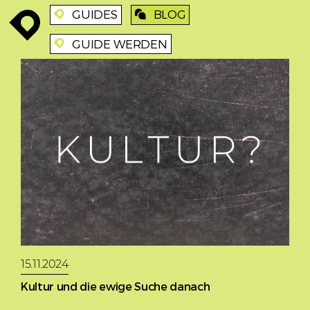
GUIDES
BLOG
enroute
enroute
blog
GUIDE WERDEN
enroute
15.11.2024
Kultur und die ewige Suche danach