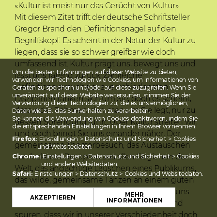
«Kultur ist meist nur das Gerücht von Kultur»
Mit diesem Zitat trifft der deutsche Schriftsteller
Gregor Brand den Definitionsnagel auf den
Begriffskopf. Es scheint in der Natur der Kultur zu
liegen, dass sie so schwer greifbar wie doch
umfassend ist. Kultur prägt uns, bewegt uns und
Um die besten Erfahrungen auf dieser Website zu bieten,
lässt uns ratend zurück. Zahlreiche
verwenden wir Technologien wie Cookies, um Informationen von
Definitionsversuche aus verschiedensten
Geräten zu speichern und/oder auf diese zuzugreifen. Wenn Sie
unverändert auf dieser Website weitersurfen, stimmen Sie der
Disziplinen ranken sich um Sie, doch es scheint,
Verwendung dieser Technologien zu, die es uns ermöglichen,
dass jeder Rahmen, den man um Sie legt, nur zu
Daten wie z.B. das Surfverhalten zu verarbeiten.
Sie können die Verwendung von Cookies deaktivieren, indem Sie
dessen Sprengung führt. Über Kultur streiten wir,
die entsprechenden Einstellungen in Ihrem Browser vornehmen:
und doch bringt Sie uns einander näher. Der
Firefox:
Einstellungen > Datenschutz und Sicherheit > Cookies
gemeinsame Theaterbesuch, das Austauschen
und Websitedaten.
von leckeren Rezepten aus allen Regionen der
Chrome:
Einstellungen > Datenschutz und Sicherheit > Cookies
und andere Websitedaten.
Welt, das andächtige Lauschen eines Publikums,
Safari:
Einstellungen > Datenschutz > Cookies und Websitedaten.
das wilde, gemeinsame Tanzen an einem guten
Konzert: Kultur vereint uns Menschen, lässt uns
MEHR
AKZEPTIEREN
INFORMATIONEN
aus unserem Alleinsein und Alltag treten und
spüren, dass wir in unserer Verschiedenheit doch