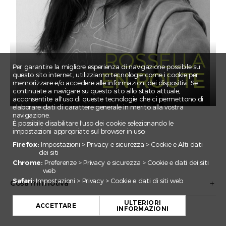
CLAIRE
CORNELIA
EBNOMER
ELSA
ROSSELLA
EMILE
Per garantire la migliore esperienza di navigazione possibile su
EN ROUTE
questo sito internet, utilizziamo tecnologie come i cookie per
ESMA
memorizzare e/o accedere alle informazioni dei dispositivi. Se
continuate a navigare su questo sito allo stato attuale,
FEDERICO
acconsentite all'uso di queste tecnologie che ci permettono di
elaborare dati di carattere generale in merito alla vostra
FLORIAN
navigazione.
È possibile disabilitare l'uso dei cookie selezionando le
GADA
impostazioni appropriate sul browser in uso:
IRINA
Firefox:
Impostazioni > Privacy e sicurezza > Cookie e Alti dati
dei siti
JAN EMANUEL
Chrome:
Preferenze > Privacy e sicurezza > Cookie e dati dei siti
web
JULIAN
Safari:
Impostazioni > Privacy > Cookie e dati di siti web
Cosa mi motiva
JULIEN
JULIETTE
ULTERIORI
ACCETTARE
INFORMAZIONI
KARIM