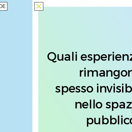
DE
close
Quali esperien
rimango
spesso invisibi
nello spaz
pubblic