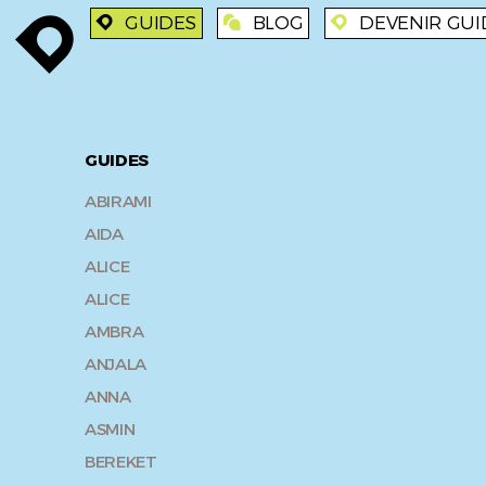
GUIDES
BLOG
DEVENIR GUI
enroute
enroute
blog
enroute
GUIDES
ABIRAMI
AIDA
ALICE
ALICE
AMBRA
ANJALA
ANNA
ASMIN
BEREKET