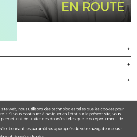
EN ROUTE
t site web, nous utilisons des technologies telles que les cookies pour
ls. Si vous continuez à naviguer en l’état sur le présent site, vous
s permettent de traiter des données telles que le comportement de
 sélectionnant les paramètres appropriés de votre navigateur sous :
okies et données de sites