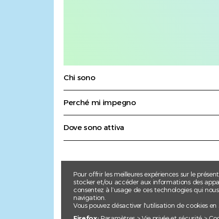
Chi sono
Perché mi impegno
Dove sono attiva
Pour offrir les meilleures expériences sur le présen
stocker et/ou accéder aux informations des apparei
consentez à l’usage de ces technologies qui nou
navigation.
Vous pouvez désactiver l'utilisation de cookies en
Firefox:
Paramètres > Vie privée et sécurité > Co