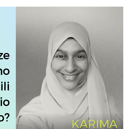
ze
no
li
io
o?
KARIMA