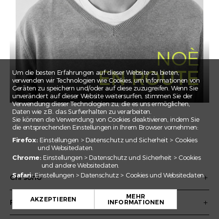
CLAIRE
CORNELIA
EBNOMER
ELSA
NOÈ
EMILE
EN ROUTE
Um die besten Erfahrungen auf dieser Website zu bieten,
ESMA
verwenden wir Technologien wie Cookies, um Informationen von
Geräten zu speichern und/oder auf diese zuzugreifen. Wenn Sie
FEDERICO
unverändert auf dieser Website weitersurfen, stimmen Sie der
Verwendung dieser Technologien zu, die es uns ermöglichen,
FLORIAN
Daten wie z.B. das Surfverhalten zu verarbeiten.
Sie können die Verwendung von Cookies deaktivieren, indem Sie
GADA
die entsprechenden Einstellungen in Ihrem Browser vornehmen:
IRINA
Firefox:
Einstellungen > Datenschutz und Sicherheit > Cookies
und Websitedaten.
JAN EMANUEL
Chrome:
Einstellungen > Datenschutz und Sicherheit > Cookies
und andere Websitedaten.
JULIAN
Safari:
Einstellungen > Datenschutz > Cookies und Websitedaten.
Chi sono
JULIEN
JULIETTE
MEHR
AKZEPTIEREN
Perché mi impegno
INFORMATIONEN
KARIM