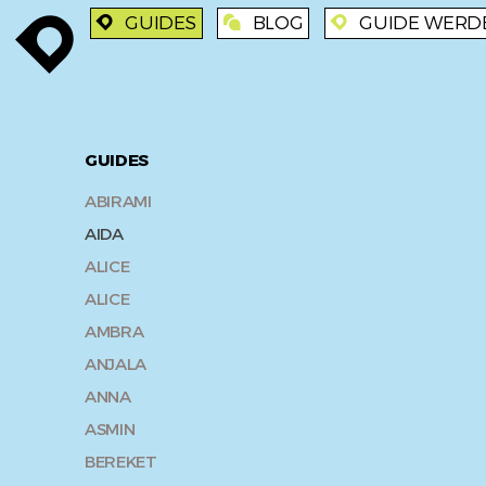
GUIDES
BLOG
GUIDE WERD
enroute
enroute
blog
enroute
GUIDES
ABIRAMI
AIDA
ALICE
ALICE
AMBRA
ANJALA
ANNA
ASMIN
BEREKET