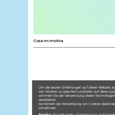
Cosa mi motiva
Um die besten Erfahrungen auf dieser Website zu
von Geräten zu speichern und/oder auf diese zuzu
stimmen Sie der Verwendung dieser Technologien z
verarbeiten.
Sie können die Verwendung von Cookies deaktivie
vornehmen:
Firefox:
Einstellungen > Datenschutz und Sicher