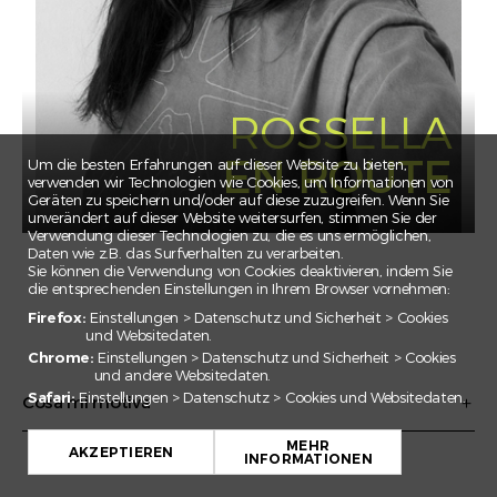
CLAIRE
CORNELIA
EBNOMER
ELSA
ROSSELLA
EMILE
EN ROUTE
Um die besten Erfahrungen auf dieser Website zu bieten,
ESMA
verwenden wir Technologien wie Cookies, um Informationen von
Geräten zu speichern und/oder auf diese zuzugreifen. Wenn Sie
FEDERICO
unverändert auf dieser Website weitersurfen, stimmen Sie der
Verwendung dieser Technologien zu, die es uns ermöglichen,
FLORIAN
Daten wie z.B. das Surfverhalten zu verarbeiten.
Sie können die Verwendung von Cookies deaktivieren, indem Sie
GADA
die entsprechenden Einstellungen in Ihrem Browser vornehmen:
IRINA
Firefox:
Einstellungen > Datenschutz und Sicherheit > Cookies
und Websitedaten.
JAN EMANUEL
Chrome:
Einstellungen > Datenschutz und Sicherheit > Cookies
und andere Websitedaten.
JULIAN
Safari:
Einstellungen > Datenschutz > Cookies und Websitedaten.
Cosa mi motiva
JULIEN
JULIETTE
MEHR
AKZEPTIEREN
INFORMATIONEN
KARIM